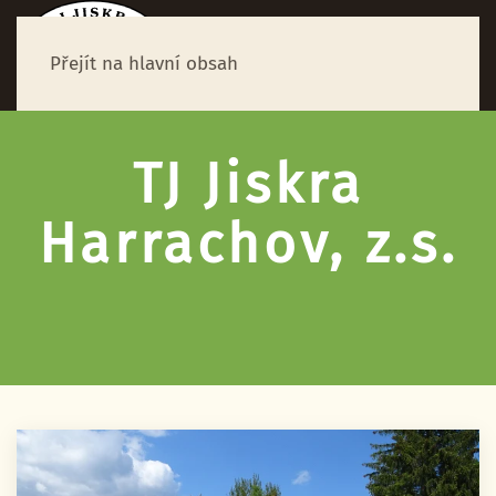
Přejít na hlavní obsah
TJ Jiskra
Harrachov, z.s.