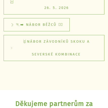
26. 5. 2026
🏃‍➡️ NÁBOR BĚŽCŮ 🏃‍♀️
🥇NÁBOR ZÁVODNÍKŮ SKOKU A
SEVERSKÉ KOMBINACE
Děkujeme partnerům za