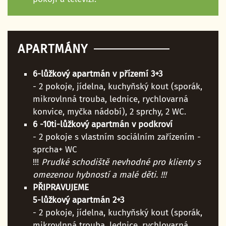
APARTMÁNY
6-lůžkový apartmán v přízemí 3+3
- 2 pokoje, jídelna, kuchyňský kout
(sporák,
mikrovlnná trouba, lednice, rychlovarná
konvice, myčka nádobí), 2 sprchy, 2 WC.
6 -10ti-lůžkový apartmán v podkroví
- 2 pokoje
s vlastním sociálním zařízením -
sprcha+ WC
!!!
Prudké schodiště nevhodné pro klienty s
omezenou hybností a malé děti. !!!
PŘIPRAVUJEME
5-lůžkový apartmán 2+3
- 2 pokoje, jídelna, kuchyňský kout
(sporák,
mikrovlnná trouba, lednice, rychlovarná