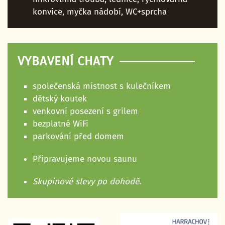
konvice, myčka nádobí, WC+sprcha
VYBAVENÍ CHATY
společenská místnost s kulečníkem
dětský koutek
venkovní posezení s grilem
bezplatné WiFi
parkování před domem
Připravujeme novou saunu
Skupinové slevy po dohodě.