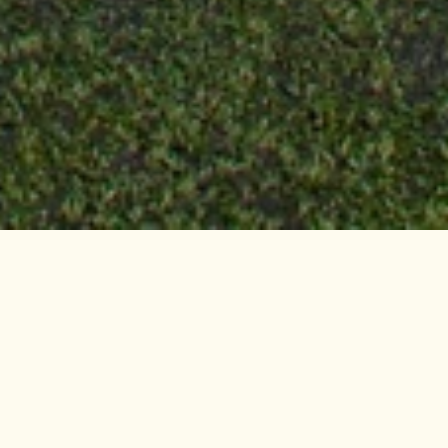
Fotbalové hřiště s novým umělým trávníkem
se
nachází na začátku Harrachova.
Pronájem hřiště je možný i během zimního
období.
Pro fotbalové kluby je možno využití i
ubytování
v
chatě
nebo
kempu
.