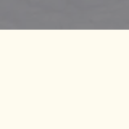
Tréninky
Pondělí
15:00 – 16:30 hod.
(všichni)
Středa
15:00 – 16:30 hod.
(všichni)
Pátek
15:00 – 16:30 hod.
(všichni)
Sraz:
pod můstky sportovního areálu za Skicentrem u
objektu nových šaten